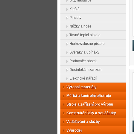
Bity, nástavce
Kleště
Pinzety
Nůžky a nože
Tavné lepicí pistole
Horkovzdušné pistole
Svěráky a upínáky
Podavače pásek
Desinfekční zařízení
Elektrické nářadí
Výrobní materiály
Měřicí a kontrolní přístroje
Stroje a zařízení pro výrobu
Konstrukční díly a součástky
Vzdělávání a služby
Výprodej