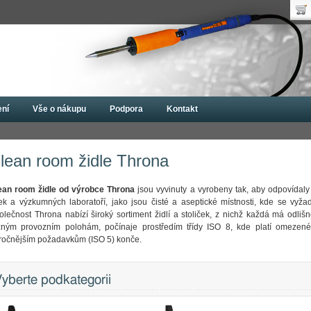
Uži
Nák
Hes
Poč
Zap
Cen
Nov
ení
Vše o nákupu
Podpora
Kontakt
Clean room židle Throna
lean room židle Throna
ean room židle od výrobce Throna
jsou vyvinuty a vyrobeny tak, aby odpovídal
nek a výzkumných laboratoří, jako jsou čisté a aseptické místnosti, kde se vyžad
olečnost Throna nabízí široký sortiment židlí a stoliček, z nichž každá má odliš
zným provozním polohám, počínaje prostředím třídy ISO 8, kde platí omezené 
ročnějším požadavkům (ISO 5) konče.
yberte podkategorii