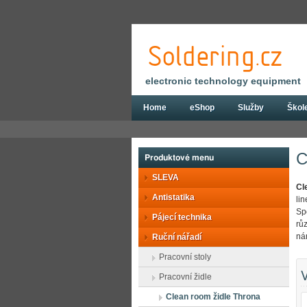
electronic technology equipment
Home
eShop
Služby
Škol
Eshop
Ruční nářadí
Pracovní židle
C
Produktové menu
SLEVA
Cl
Antistatika
li
Sp
Pájecí technika
rů
ná
Ruční nářadí
Pracovní stoly
V
Pracovní židle
Clean room židle Throna