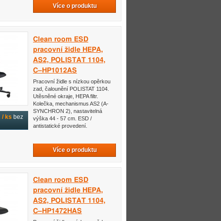
Více o produktu
Clean room ESD
pracovní židle HEPA,
AS2, POLISTAT 1104,
C–HP1012AS
Pracovní židle s nízkou opěrkou
zad, čalounění POLISTAT 1104.
Utěsněné okraje, HEPA filtr.
Kolečka, mechanismus AS2 (A-
SYNCHRON 2), nastavitelná
/ ks
bez
výška 44 - 57 cm. ESD /
antistatické provedení.
Více o produktu
Clean room ESD
pracovní židle HEPA,
AS2, POLISTAT 1104,
C–HP1472HAS