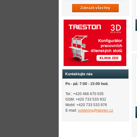
Zobrazit všechny
Kontaktujte nás
Po - pá: 7:00 - 15:00 hod.
Tel.: +420 466 670 035
GSM: +420 733 533 932
Mobil: +420
733 533 976
E-mail:
soldering@abetec.cz