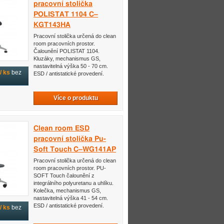
pracovní stolička
POLISTAT 1104 C–
KGT143HA
Pracovní stolička určená do clean
room pracovních prostor.
Čalounění POLISTAT 1104.
Kluzáky, mechanismus GS,
nastavitelná výška 50 - 70 cm.
/ ks
bez
ESD / antistatické provedení.
Více o produktu
Clean room ESD
pracovní stolička Pu-
Soft Touch C–WG141AP
Pracovní stolička určená do clean
room pracovních prostor. PU-
SOFT Touch čalounění z
integrálního polyuretanu a uhlíku.
Kolečka, mechanismus GS,
nastavitelná výška 41 - 54 cm.
ESD / antistatické provedení.
/ ks
bez