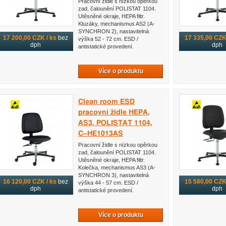
Pracovní židle s nízkou opěrkou
zad, čalounění POLISTAT 1104.
Utěsněné okraje, HEPA filtr.
Kluzáky, mechanismus AS2 (A-
SYNCHRON 2), nastavitelná
17 200,00 CZK / ks
bez
17 335,00 CZK 
výška 52 - 72 cm. ESD /
dph
dph
antistatické provedení.
Více o produktu
Clean room ESD
pracovní židle HEPA,
AS3, POLISTAT 1104,
C–HE1013AS
Pracovní židle s nízkou opěrkou
zad, čalounění POLISTAT 1104.
Utěsněné okraje, HEPA filtr.
Kolečka, mechanismus AS3 (A-
SYNCHRON 3), nastavitelná
16 120,00 CZK / ks
bez
15 580,00 CZK 
výška 44 - 57 cm. ESD /
dph
dph
antistatické provedení.
Více o produktu