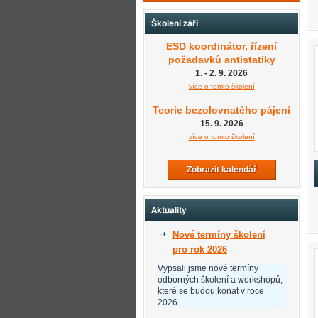
Školení září
ESD koordinátor, řízení
požadavků antistatiky
1. - 2. 9. 2026
více o tomto školení
Teorie bezolovnatého pájení
15. 9. 2026
více o tomto školení
Zobrazit kalendář
Aktuality
Nové termíny školení
pro rok 2026
Vypsali jsme nové termíny
odborných školení a workshopů,
které se budou konat v roce
2026.