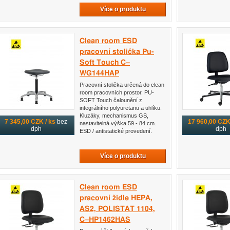
Více o produktu
Clean room ESD
pracovní stolička Pu-
Soft Touch C–
WG144HAP
Pracovní stolička určená do clean
room pracovních prostor. PU-
SOFT Touch čalounění z
integrálního polyuretanu a uhlíku.
Kluzáky, mechanismus GS,
7 345,00 CZK / ks
bez
17 960,00 CZK 
nastavitelná výška 59 - 84 cm.
dph
dph
ESD / antistatické provedení.
Více o produktu
Clean room ESD
pracovní židle HEPA,
AS2, POLISTAT 1104,
C–HP1462HAS