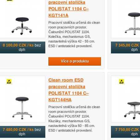
pracovní stolička
POLISTAT 1104 C–
KGT141A
Pracovní stolička určená do clean
room pracovních prostor.
Čalounění POLISTAT 1104.
Kolečka, mechanismus GS,
nastavitelná výška 42 - 55 cm.
8 100,00 CZK / ks
bez
7 345,00 CZK 
ESD / antistatické provedení.
dph
dph
Více o produktu
Clean room ESD
pracovní stolička
POLISTAT 1104 C–
KGT144HA
Pracovní stolička určená do clean
room pracovních prostor.
Čalounění POLISTAT 1104.
Kluzáky, mechanismus GS,
nastavitelná výška 60 - 85 cm.
7 480,00 CZK / ks
bez
7 750,00 CZK 
ESD / antistatické provedení.
dph
dph