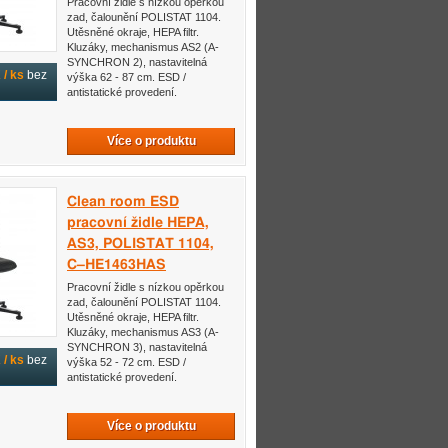
Pracovní židle s nízkou opěrkou
zad, čalounění POLISTAT 1104.
Utěsněné okraje, HEPA filtr.
Kluzáky, mechanismus AS2 (A-
SYNCHRON 2), nastavitelná
/ ks
bez
výška 62 - 87 cm. ESD /
antistatické provedení.
Více o produktu
Clean room ESD
pracovní židle HEPA,
AS3, POLISTAT 1104,
C–HE1463HAS
Pracovní židle s nízkou opěrkou
zad, čalounění POLISTAT 1104.
Utěsněné okraje, HEPA filtr.
Kluzáky, mechanismus AS3 (A-
SYNCHRON 3), nastavitelná
/ ks
bez
výška 52 - 72 cm. ESD /
antistatické provedení.
Více o produktu