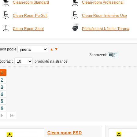
Clean-room Standard
Clean-room Professional
Clean-Room Pu-Soft
Clean-Room Intensive Use
Clean-Room Stool
Příslušenství k židlím Throna
adit podle
▲
▼
Zobrazení:
Zobrazit
produktů na stránce
1
2
3
4
5
6
Clean room ESD