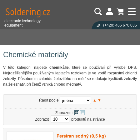
electronic technology
equipment
(+420)
466 670 035
Uživatel:
Nákupní košík je prázdný!
Eshop
Výrobní materiály
Materiály pro výrobu DPS
Heslo:
Počet produktů:
0
Obsah košíku
Chemické materiály
Zapoměli jste heslo?
Cena celkem:
0,00 CZK
Přihlásit
Nová registrace
Chemické materiály
V této kategorii najdete
chemikálie
, které se používají při výrobě DPS.
Nejrozšířenějším používaným leptacím roztokem je ve vodě rozpustný chlorid
železitý. Působením chloridu železitého na měď se redukuje kysličník železitý
na železnatý, při čemž vzniká chlorid měďnatý.
Řadit podle
▲
▼
Zobrazení:
Zobrazit
produktů na stránce
Persíran sodný (0,5 kg)