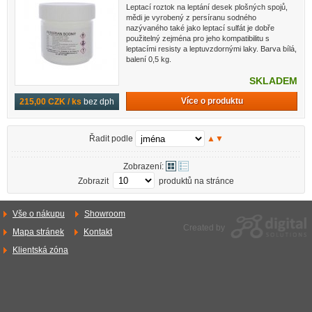
Leptací roztok na leptání desek plošných spojů,
mědi je vyrobený z persíranu sodného
nazývaného také jako leptací sulfát je dobře
použitelný zejména pro jeho kompatibilitu s
leptacími resisty a leptuvzdornými laky. Barva bílá,
balení 0,5 kg.
SKLADEM
Více o produktu
215,00 CZK / ks
bez dph
Řadit podle
▲
▼
Zobrazení:
Zobrazit
produktů na stránce
Vše o nákupu
Showroom
Created by
Mapa stránek
Kontakt
Klientská zóna