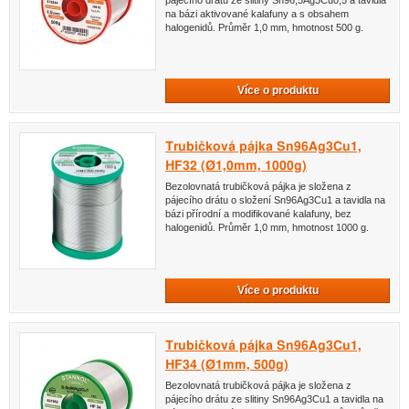
pájecího drátu ze slitiny Sn96,5Ag3Cu0,5 a tavidla
na bázi aktivované kalafuny a s obsahem
halogenidů. Průměr 1,0 mm, hmotnost 500 g.
Více o produktu
Trubičková pájka Sn96Ag3Cu1,
HF32 (Ø1,0mm, 1000g)
Bezolovnatá trubičková pájka je složena z
pájecího drátu o složení Sn96Ag3Cu1 a tavidla na
bázi přírodní a modifikované kalafuny, bez
halogenidů. Průměr 1,0 mm, hmotnost 1000 g.
Více o produktu
Trubičková pájka Sn96Ag3Cu1,
HF34 (Ø1mm, 500g)
Bezolovnatá trubičková pájka je složena z
pájecího drátu ze slitiny Sn96Ag3Cu1 a tavidla na