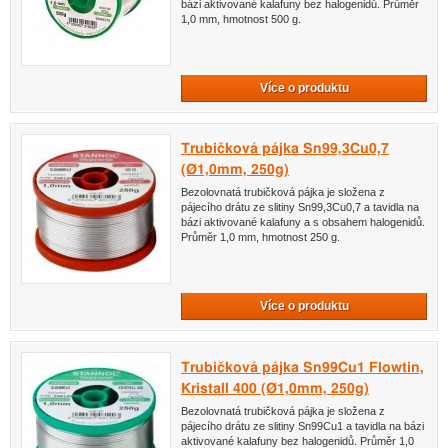
bázi aktivované kalafuny bez halogenidů. Průměr
1,0 mm, hmotnost 500 g.
Více o produktu
Trubičková pájka Sn99,3Cu0,7
(Ø1,0mm, 250g)
Bezolovnatá trubičková pájka je složena z
pájecího drátu ze slitiny Sn99,3Cu0,7 a tavidla na
bázi aktivované kalafuny a s obsahem halogenidů.
Průměr 1,0 mm, hmotnost 250 g.
Více o produktu
Trubičková pájka Sn99Cu1 Flowtin,
Kristall 400 (Ø1,0mm, 250g)
Bezolovnatá trubičková pájka je složena z
pájecího drátu ze slitiny Sn99Cu1 a tavidla na bázi
aktivované kalafuny bez halogenidů. Průměr 1,0