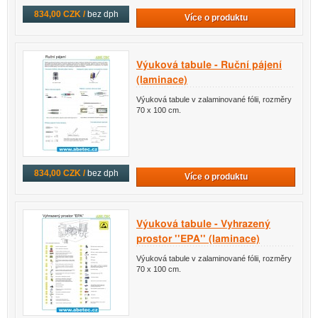
834,00 CZK /
bez dph
Více o produktu
Výuková tabule - Ruční pájení
(laminace)
Výuková tabule v zalaminované fólii, rozměry
70 x 100 cm.
834,00 CZK /
bez dph
Více o produktu
Výuková tabule - Vyhrazený
prostor ''EPA'' (laminace)
Výuková tabule v zalaminované fólii, rozměry
70 x 100 cm.