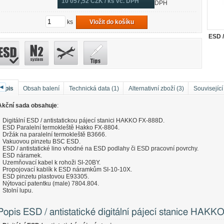
10 057,52
CZK / ks vč. DPH
DPH
ks
Vložit do košíku
ESD /
◄
Popis
Obsah balení
Technická data (1)
Alternativní zboží (3)
Související
Akční sada obsahuje
:
Digitální ESD / antistatickou pájecí stanici HAKKO FX-888D.
ESD Paralelní termokleště Hakko FX-8804.
Držák na paralelní termokleště B3666.
Vakuovou pinzetu BSC ESD.
ESD / antistatické lino vhodné na ESD podlahy či ESD pracovní povrchy.
ESD náramek.
Uzemňovací kabel k rohoži SI-20BY.
Propojovací kablík k ESD náramkům SI-10-10X.
ESD pinzetu plastovou E93305.
Nýtovací patentku (male) 7804.804.
Stolní lupu.
Popis ESD / antistatické digitální pájecí stanice HAK