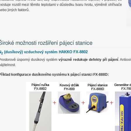
existuje rozdíl mezi těmito teplotami v důsledku tvaru hrotu, výměně ohřívače
nebo jiných faktorů.
Široké možnosti rozšíření pájecí stanice
N
(dusíkový) vzduchový systém HAKKO FX-8802
2
Prostorově úsporný dusíkový systém
výrazně redukuje defekty při pájení
. Antio
ájitelnost.
Příklad konfigurace dusíkového systému k pájecí stanici FX-888D: