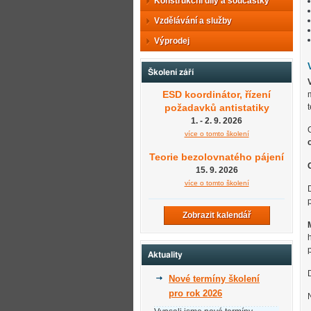
Konstrukční díly a součástky
Vzdělávání a služby
Výprodej
Školení září
ESD koordinátor, řízení
požadavků antistatiky
1. - 2. 9. 2026
více o tomto školení
Teorie bezolovnatého pájení
15. 9. 2026
více o tomto školení
Zobrazit kalendář
Aktuality
Nové termíny školení
pro rok 2026