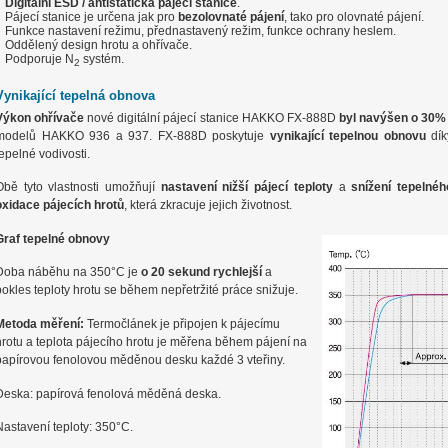
Digitální ESD / antistatická pájecí stanice
.
Pájecí stanice je určena jak pro
bezolovnaté pájení
, tako pro olovnaté pájení.
Funkce nastavení režimu, přednastavený režim, funkce ochrany heslem.
Oddělený design hrotu a ohřívače.
Podporuje N
systém.
2
Vynikající tepelná obnova
Výkon ohřívače
nové digitální pájecí stanice HAKKO FX-888D
byl navýšen o 30%
modelů HAKKO 936 a 937. FX-888D poskytuje
vynikající tepelnou obnovu
dík
tepelné vodivosti.
Obě tyto vlastnosti umožňují
nastavení nižší pájecí teploty
a
snížení tepelné
oxidace pájecích hrotů
, která zkracuje jejich životnost.
Graf tepelné obnovy
Doba náběhu na 350°C je
o 20 sekund rychlejší
a
pokles teploty hrotu se během nepřetržité práce snižuje.
Metoda měření:
Termočlánek je připojen k pájecímu
hrotu a teplota pájecího hrotu je měřena během pájení na
papírovou fenolovou měděnou desku každé 3 vteřiny.
Deska: papírová fenolová měděná deska.
Nastavení teploty: 350°C.