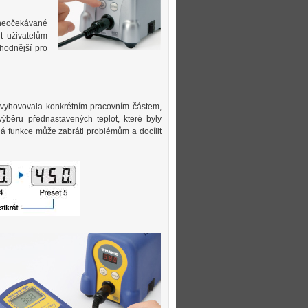
 neočekávané
t uživatelům
vhodnější pro
y vyhovovala konkrétním pracovním částem,
ýběru přednastavených teplot, které byly
á funkce může zabráti problémům a docílit