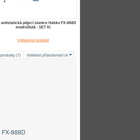
 antistatická pájecí stanice Hakko FX-888D
modrožlutá - SET IV.
Vytisknout produkt
►
 produkty (7)
Volitelné příslušenství (45)
Náhradní díly (1)
Fotografie (4)
KO FX-888D