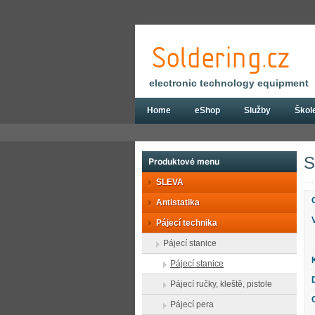
electronic technology equipment
Home
eShop
Služby
Škol
Eshop
Pájecí technika
Pájecí stanice
S
Produktové menu
SLEVA
Antistatika
Pájecí technika
Pájecí stanice
Pájecí stanice
Pájecí ručky, kleště, pistole
Pájecí pera