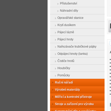
Příslušenství
Náhradní díly
Opravářské stanice
Krytí dusíkem
Pájecí lázně
Pájecí hroty
Nařezávače trubičkové pájky
Odpájecí knoty (lanka)
Čističe hrotů
Houbičky
Pomůcky
Ruční nářadí
Výrobní materiály
Měřicí a kontrolní přístroje
Stroje a zařízení pro výrobu