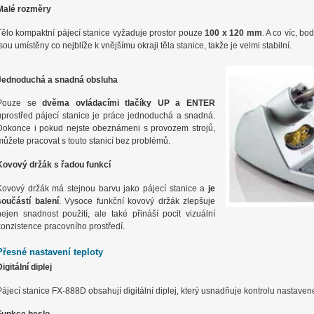
Malé rozměry
Tělo kompaktní pájecí stanice vyžaduje prostor pouze
100 x 120 mm
. A co víc, bo
jsou umístěny co nejblíže k vnějšímu okraji těla stanice, takže je velmi stabilní.
Jednoduchá a snadná obsluha
Pouze se
dvěma ovládacími tlačíky UP a ENTER
uprostřed pájecí stanice je práce jednoduchá a snadná.
Dokonce i pokud nejste obeznámeni s provozem strojů,
můžete pracovat s touto stanicí bez problémů.
Kovový držák s řadou funkcí
Kovový držák má stejnou barvu jako pájecí stanice a
je
součástí balení
. Vysoce funkční kovový držák zlepšuje
nejen snadnost použití, ale také přináší pocit vizuální
konzistence pracovního prostředí.
Přesné nastavení teploty
igitální diplej
Pájecí stanice FX-888D obsahují digitální diplej, který usnadňuje kontrolu nastavené