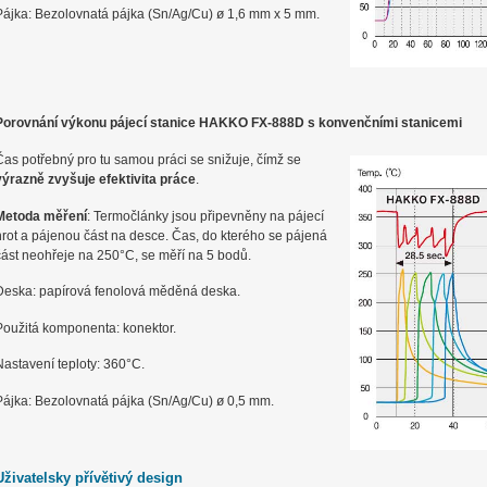
Pájka: Bezolovnatá pájka (Sn/Ag/Cu) ø 1,6 mm x 5 mm.
Porovnání výkonu pájecí stanice HAKKO FX-888D s konvenčními stanicemi
Čas potřebný pro tu samou práci se snižuje, čímž se
výrazně zvyšuje efektivita práce
.
Metoda měření
: Termočlánky jsou připevněny na pájecí
hrot a pájenou část na desce. Čas, do kterého se pájená
část neohřeje na 250°C, se měří na 5 bodů.
Deska: papírová fenolová měděná deska.
Použitá komponenta: konektor.
Nastavení teploty: 360°C.
Pájka: Bezolovnatá pájka (Sn/Ag/Cu) ø 0,5 mm.
Uživatelsky přívětivý design