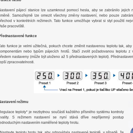
Funkce heslo
Nastavení pájecí stanice lze uzamknout pomocí hesla, aby se zabránilo jejich
změně. Samozřejmě lze omezit všechny změny nastavení, nebo pouze zabráni
přechod v konkrétních režimech. Tato funkce umožňuje vybrat si styl použití nej
Vaše pracoviště.
Přednastavené funkce
Tato funkce je velmi užitečná, pokuch chcete změnit nastavenou teplotu tak, ab
komponentám nebo typům pájecích hrotů. Stačí zvolit požadovanou teplotu z v
předem nastaveny (může být uloženo až 5 přednastavených teplot). Přednastaven
lepší zpracovatelnosti.
Nastavení režimu
Regulace teploty* je nezbytnou součástí každého přísného systému kontroly
kvality. S režimem nastavení se nyní stává dříve nepříjemný postup
jednoduchým nastavením naměřené teploty hrotu.
*Nastavte teplotu hrotu tak, aby odpovídala nastavené teplotě, v přpadě, že