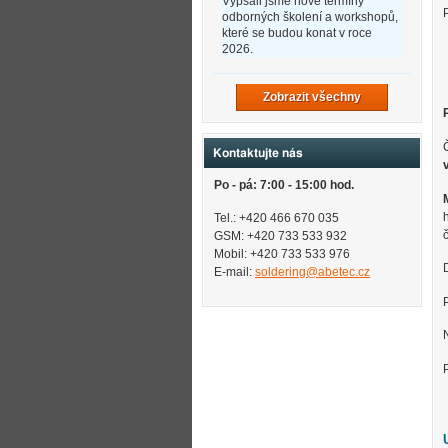
Vypsali jsme nové termíny
odborných školení a workshopů,
které se budou konat v roce
2026.
Zobrazit všechny
Kontaktujte nás
Po - pá: 7:00 - 15:00 hod.
Tel.: +420 466 670 035
GSM: +420 733 533 932
Mobil: +420
733 533 976
E-mail:
soldering@abetec.cz