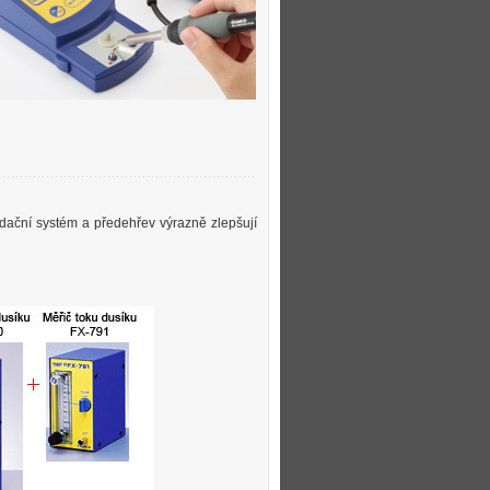
xidační systém a předehřev výrazně zlepšují