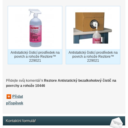
Antistatický čisticí prostředek na
Antistatický čisticí prostředek na
povrch a rohože Reztore™
povrch a rohože Reztore™
229021
229021
Přidejte svůj komentář k
Reztore Antistatický bezalkoholový čistič na
povrchy a rohože 10446
Přidat
příspěvek
Kontaktní formulář