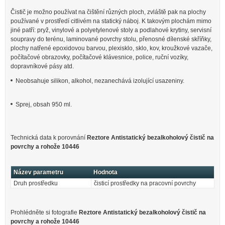
Čistič je možno používat na čištění různých ploch, zvláště pak na plochy
používané v prostředí citlivém na statický náboj. K takovým plochám mimo
jiné patří: pryž, vinylové a polyetylenové stoly a podlahové krytiny, servisní
soupravy do terénu, laminované povrchy stolu, přenosné dílenské skříňky,
plochy natřené epoxidovou barvou, plexisklo, sklo, kov, kroužkové vazače,
počítačové obrazovky, počítačové klávesnice, police, ruční vozíky,
dopravníkové pásy atd.
Neobsahuje silikon, alkohol, nezanechává izolující usazeniny.
Sprej, obsah 950 ml.
Technická data k porovnání
Reztore Antistatický bezalkoholový čistič na
povrchy a rohože 10446
Název parametru
Hodnota
Druh prostředku
čisticí prostředky na pracovní povrchy
Prohlédněte si fotografie
Reztore Antistatický bezalkoholový čistič na
povrchy a rohože 10446