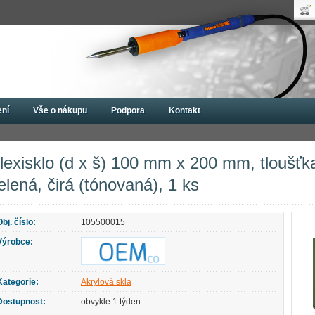
Uži
Nák
Hes
Poč
Zap
Cen
Nov
ení
Vše o nákupu
Podpora
Kontakt
rylová skla
Plexisklo (d x š) 100 mm x 200 mm, tloušťka materiálu 3 mm, zel
lexisklo (d x š) 100 mm x 200 mm, tloušťk
elená, čirá (tónovaná), 1 ks
Obj. číslo:
105500015
Výrobce:
Kategorie:
Akrylová skla
Dostupnost:
obvykle 1 týden