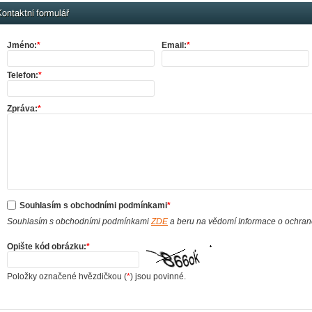
ontaktní formulář
Jméno:
*
Email:
*
Telefon:
*
Zpráva:
*
Souhlasím s obchodními podmínkami
*
Souhlasím s obchodními podmínkami
ZDE
a beru na vědomí Informace o ochra
Opište kód obrázku:
*
Položky označené hvězdičkou (
*
) jsou povinné.