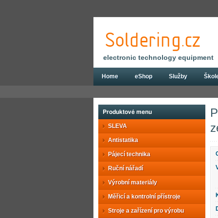
electronic technology equipment
Home
eShop
Služby
Škol
Eshop
Konstrukční díly a součástky
Ak
P
Produktové menu
z
SLEVA
Antistatika
Pájecí technika
Ruční nářadí
Výrobní materiály
Měřicí a kontrolní přístroje
Stroje a zařízení pro výrobu