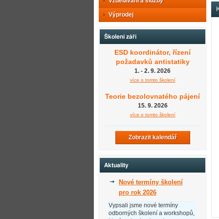
Vzdělávání a služby
K
Výprodej
Školení září
ESD koordinátor, řízení
požadavků antistatiky
1. - 2. 9. 2026
více o tomto školení
Teorie bezolovnatého pájení
15. 9. 2026
více o tomto školení
Zobrazit kalendář
Aktuality
Nové termíny školení
pro rok 2026
Vypsali jsme nové termíny
odborných školení a workshopů,