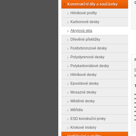
Konstrukční díly a součástky
Hliníkové profily
Karbonové desky
Akrylová skla
Dřevěné překližky
Fosforbronzové desky
Polystyrenové desky
Polykarbonátové desky
Hliníkové desky
l
Epoxidové desky
Mosazné desky
Měděné desky
Měřidla
ESD konstruční prvky
Krokové motory