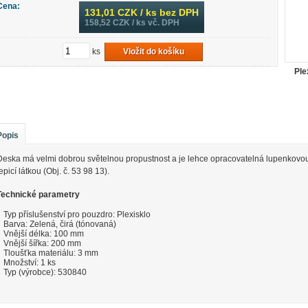
Cena:
131,01
CZK / ks bez DPH
158,52
CZK / ks vč. DPH
ks
Vložit do košíku
Ple
Popis
Deska má velmi dobrou světelnou propustnost a je lehce opracovatelná lupenkovou
epicí látkou (Obj. č. 53 98 13).
Technické parametry
Typ příslušenství pro pouzdro: Plexisklo
Barva: Zelená, čirá (tónovaná)
Vnější délka: 100 mm
Vnější šířka: 200 mm
Tloušťka materiálu: 3 mm
Množství: 1 ks
Typ (výrobce): 530840