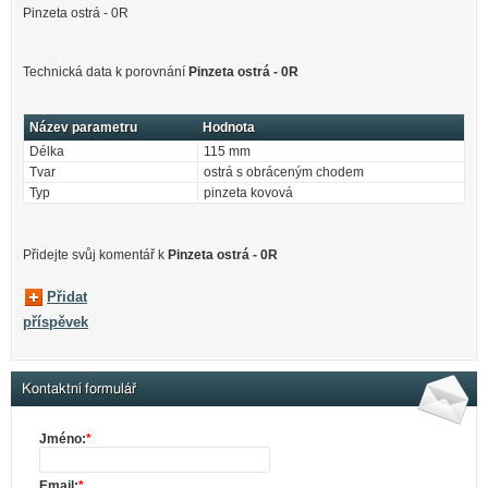
Pinzeta ostrá - 0R
Technická data k porovnání
Pinzeta ostrá - 0R
Název parametru
Hodnota
Délka
115 mm
Tvar
ostrá s obráceným chodem
Typ
pinzeta kovová
Přidejte svůj komentář k
Pinzeta ostrá - 0R
Přidat
příspěvek
Kontaktní formulář
Jméno:
*
Email:
*