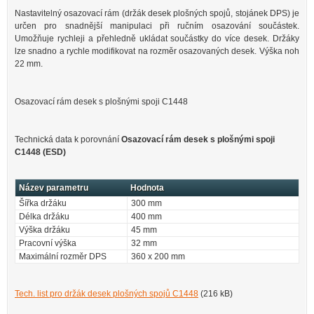
Nastavitelný osazovací rám (držák desek plošných spojů, stojánek DPS) je
určen pro snadnější manipulaci při ručním osazování součástek.
Umožňuje rychleji a přehledně ukládat součástky do více desek. Držáky
lze snadno a rychle modifikovat na rozměr osazovaných desek. Výška noh
22 mm.
Osazovací rám desek s plošnými spoji C1448
Technická data k porovnání
Osazovací rám desek s plošnými spoji
C1448 (ESD)
Název parametru
Hodnota
Šířka držáku
300 mm
Délka držáku
400 mm
Výška držáku
45 mm
Pracovní výška
32 mm
Maximální rozměr DPS
360 x 200 mm
Tech. list pro držák desek plošných spojů C1448
(216 kB)