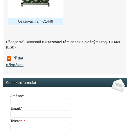
Osazovací rám C1448
Přidejte svůj komentář k
Osazovací rám desek s plošnými spoji C1448
(ESD)
Přidat
příspěvek
Kontaktní formulář
Jméno:
*
Email:
*
Telefon:
*