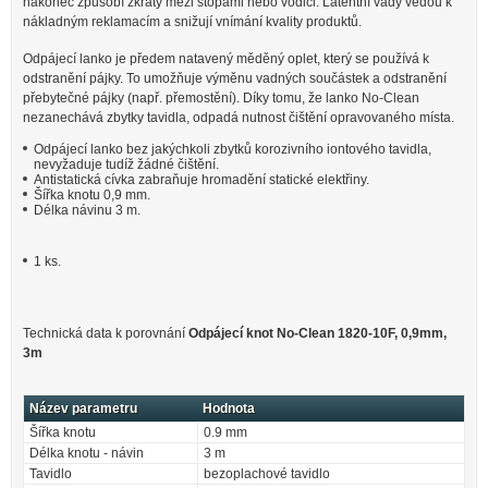
nakonec způsobí zkraty mezi stopami nebo vodiči. Latentní vady vedou k
nákladným reklamacím a snižují vnímání kvality produktů.
Odpájecí lanko je předem natavený měděný oplet, který se používá k
odstranění pájky. To umožňuje výměnu vadných součástek a odstranění
přebytečné pájky (např. přemostění). Díky tomu, že lanko No-Clean
nezanechává zbytky tavidla, odpadá nutnost čištění opravovaného místa.
Odpájecí lanko bez jakýchkoli zbytků korozivního iontového tavidla,
nevyžaduje tudíž žádné čištění.
Antistatická cívka zabraňuje hromadění statické elektřiny.
Šířka knotu 0,9 mm.
Délka návinu 3 m.
1 ks.
Technická data k porovnání
Odpájecí knot No-Clean 1820-10F, 0,9mm,
3m
Název parametru
Hodnota
Šířka knotu
0.9 mm
Délka knotu - návin
3 m
Tavidlo
bezoplachové tavidlo