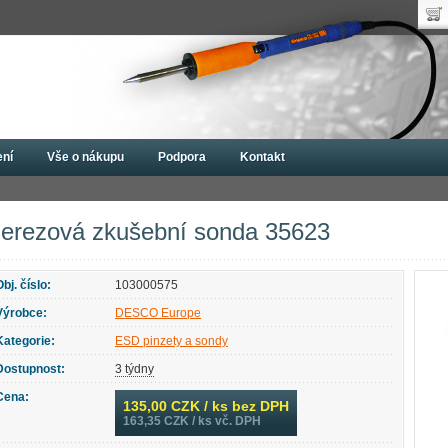
Uži
Nák
Hes
Poč
Zap
Cen
Nov
ení
Vše o nákupu
Podpora
Kontakt
cky
ESD pinzety a sondy
Nerezová zkušební sonda 35623
erezová zkušební sonda 35623
Obj. číslo:
103000575
Výrobce:
DESCO Europe
Kategorie:
ESD pinzety a sondy
Dostupnost:
3 týdny
Cena:
135,00
CZK / ks bez DPH
163,35
CZK / ks vč. DPH