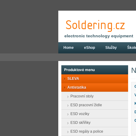
electronic technology equipment
Home
eShop
Služby
Škol
Eshop
Antistatika
ESD pracovní pomů
N
Produktové menu
SLEVA
Antistatika
Pracovní stoly
ESD pracovní židle
ESD vozíky
ESD skříňky
ESD regály a police