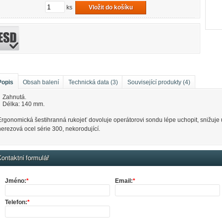
ks
Vložit do košíku
Popis
Obsah balení
Technická data (3)
Související produkty (4)
Zahnutá.
Délka: 140 mm.
Ergonomická šestihranná rukojeť dovoluje operátorovi sondu lépe uchopit, snižuje
nerezová ocel série 300, nekorodující.
ontaktní formulář
Jméno:
*
Email:
*
Telefon:
*