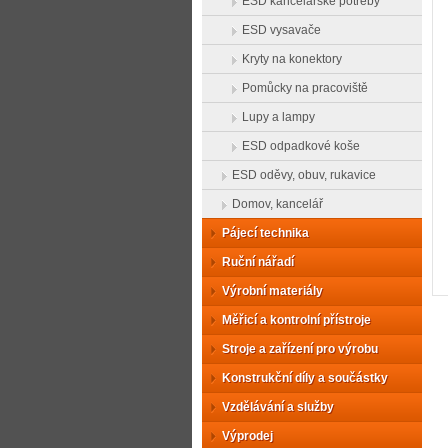
ESD kancelářské potřeby
ESD vysavače
Kryty na konektory
Pomůcky na pracoviště
Lupy a lampy
ESD odpadkové koše
ESD oděvy, obuv, rukavice
Domov, kancelář
Pájecí technika
Ruční nářadí
Výrobní materiály
Měřicí a kontrolní přístroje
Stroje a zařízení pro výrobu
Konstrukční díly a součástky
Vzdělávání a služby
Výprodej