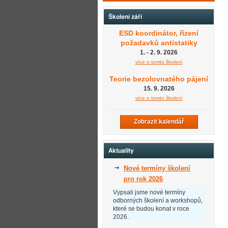
Školení září
ESD koordinátor, řízení
požadavků antistatiky
1. - 2. 9. 2026
více o tomto školení
Teorie bezolovnatého pájení
15. 9. 2026
více o tomto školení
Zobrazit kalendář
Aktuality
Nové termíny školení
pro rok 2026
Vypsali jsme nové termíny
odborných školení a workshopů,
které se budou konat v roce
2026.