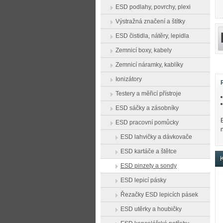
ESD podlahy, povrchy, plexi
Výstražná značení a štítky
ESD čistidla, nátěry, lepidla
Zemnicí boxy, kabely
Zemnicí náramky, kablíky
Ionizátory
Testery a měřicí přístroje
ESD sáčky a zásobníky
ESD pracovní pomůcky
ESD lahvičky a dávkovače
ESD kartáče a štětce
K
ESD pinzety a sondy
ESD lepicí pásky
Řezačky ESD lepicích pásek
ESD utěrky a houbičky