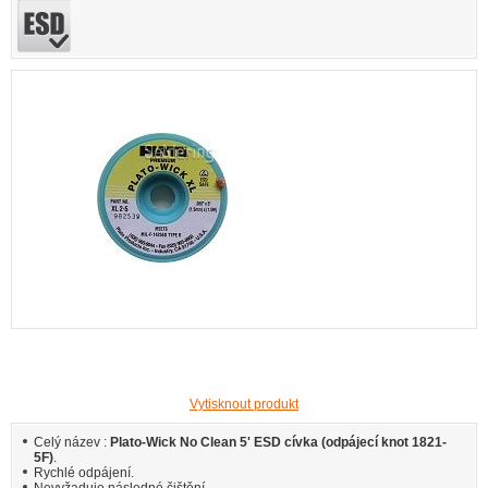
Vytisknout produkt
Celý název :
Plato-Wick No Clean 5' ESD cívka (odpájecí knot 1821-
5F)
.
Rychlé odpájení.