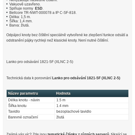
Nevyžaduje následné čištění.
Vakuově uzavřeno.
Splňuje normy
ESD
.
Bellcore TR-NWT-000078 a IP C-SF-818.
Délka: 1,5 m.
Šířka: 1,4 mm.
Barva: žlutá.
Odpájecí knoty bez čištění speciálně vytvořené ke zlepšení funkce odsátí a
odstranění pájky rychleji než klasické knoty. Není nutné čištění.
Lanko pro odsávání 1821-5F (XLNC 2-5)
Technická data k porovnání
Lanko pro odsávání 1821-5F (XLNC 2-5)
Název parametru
Hodnota
Délka knotu - návin
1.5 m
Šířka knotu
1.4 mm
Tavidlo
bezoplachové tavidlo
Barevné označení
žlutá
Zajímá vás víc? Zde jsou
tematické články z různých serverů
, týkající se