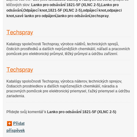
klíčových slov:
Lanko pro odsávání 1821-5F (XLNC 2-5),Lanko pro
odsávání,Odpájecí knot,1821-5F (XLNC 2-5),odpájecí knot,odpajeci
knot,savé lanko pro odpájení,lanko pro odsávání,techspray
.
Techspray
Katalogy společnosti Techspray, výrobce nátěrů, technických sprejů,
čisticích prostředků a dalších nejrůznějších chemikálií, nářadí a pracovních
pomůcek pro elektronický průmysl, těžký průmysl a údržbu zařízení.
Techspray
Katalógy spoločnosti Techspray, výrobca náterov, technických sprejov,
čistiacich prostriedkov a ďalších najrôznejších chemikálií, náradia a
pracovných pomôcok pre elektronický priemysel, ťažký priemysel a údržbu
zariadenia.
Přidejte svůj komentář k
Lanko pro odsávání 1821-5F (XLNC 2-5)
Přidat
příspěvek