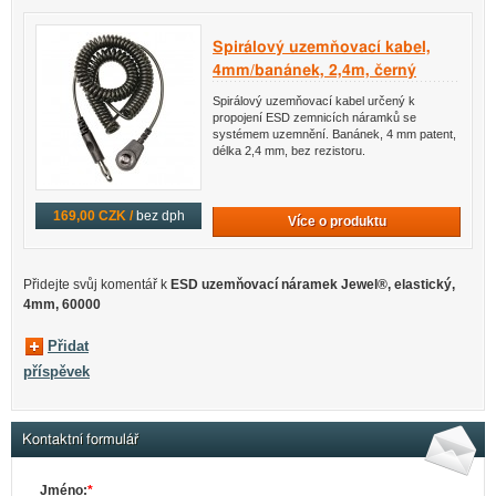
Spirálový uzemňovací kabel,
4mm/banánek, 2,4m, černý
Spirálový uzemňovací kabel určený k
propojení ESD zemnicích náramků se
systémem uzemnění. Banánek, 4 mm patent,
délka 2,4 mm, bez rezistoru.
169,00 CZK /
bez dph
Více o produktu
Přidejte svůj komentář k
ESD uzemňovací náramek Jewel®, elastický,
4mm, 60000
Přidat
příspěvek
Kontaktní formulář
Jméno:
*