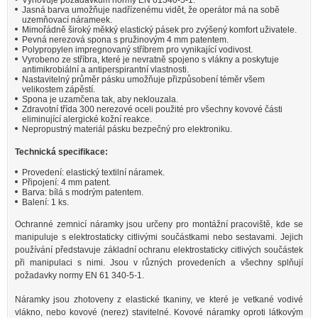
Vyhovuje požadavkům normy EN 61340-5-1.
Jasná barva umožňuje nadřízenému vidět, že operátor má na sobě
uzemňovací nárameek.
Mimořádně široký měkký elastický pásek pro zvýšený komfort uživatele.
Pevná nerezová spona s pružinovým 4 mm patentem.
Polypropylen impregnovaný stříbrem pro vynikající vodivost.
Vyrobeno ze stříbra, které je nevratně spojeno s vlákny a poskytuje
antimikrobiální a antiperspirantní vlastnosti.
Nastavitelný průměr pásku umožňuje přizpůsobení téměr všem
velikostem zápěstí.
Spona je uzamčena tak, aby neklouzala.
Zdravotní třída 300 nerezové oceli použité pro všechny kovové části
eliminující alergické kožní reakce.
Nepropustný materiál pásku bezpečný pro elektroniku.
Technická specifikace:
Provedení: elastický textilní náramek.
Připojení: 4 mm patent.
Barva: bílá s modrým patentem.
Balení: 1 ks.
Ochranné zemnicí náramky jsou určeny pro montážní pracoviště, kde se
manipuluje s elektrostaticky citlivými součástkami nebo sestavami. Jejich
používání představuje základní ochranu elektrostaticky citlivých součástek
při manipulaci s nimi. Jsou v různých provedeních a všechny splňují
požadavky normy EN 61 340-5-1.
Náramky jsou zhotoveny z elastické tkaniny, ve které je vetkané vodivé
vlákno, nebo kovové (nerez) stavitelné. Kovové náramky oproti látkovým