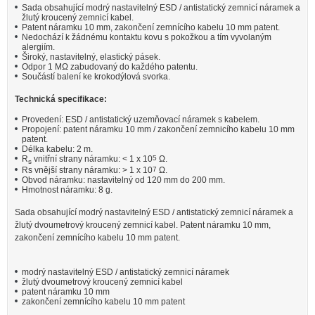
Sada obsahující modrý nastavitelný ESD / antistatický zemnicí náramek a
žlutý kroucený zemnicí kabel.
Patent náramku 10 mm, zakončení zemnícího kabelu 10 mm patent.
Nedochází k žádnému kontaktu kovu s pokožkou a tím vyvolaným
alergiím.
Široký, nastavitelný, elastický pásek.
Odpor 1 MΩ zabudovaný do každého patentu.
Součástí balení ke krokodýlová svorka.
Technická specifikace:
Provedení: ESD / antistatický uzemňovací náramek s kabelem.
Propojení: patent náramku 10 mm / zakončení zemnicího kabelu 10 mm
patent.
Délka kabelu: 2 m.
R
vnitřní strany náramku: < 1 x 10
5
Ω.
s
Rs vnější strany náramku: > 1 x 10
7
Ω.
Obvod náramku: nastavitelný od 120 mm do 200 mm.
Hmotnost náramku: 8 g.
Sada obsahující modrý nastavitelný ESD / antistatický zemnicí náramek a
žlutý dvoumetrový kroucený zemnicí kabel. Patent náramku 10 mm,
zakončení zemnícího kabelu 10 mm patent.
modrý nastavitelný ESD / antistatický zemnicí náramek
žlutý dvoumetrový kroucený zemnicí kabel
patent náramku 10 mm
zakončení zemnícího kabelu 10 mm patent