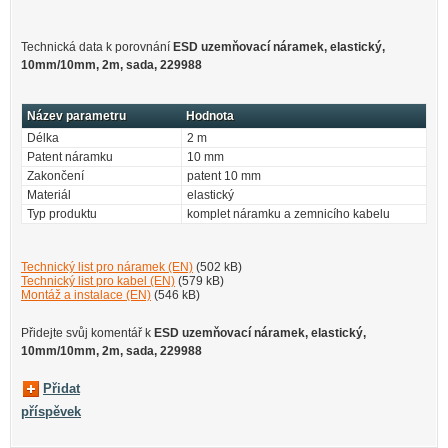
Technická data k porovnání
ESD uzemňovací náramek, elastický,
10mm/10mm, 2m, sada, 229988
Název parametru
Hodnota
Délka
2 m
Patent náramku
10 mm
Zakončení
patent 10 mm
Materiál
elastický
Typ produktu
komplet náramku a zemnicího kabelu
Technický list pro náramek (EN)
(502 kB)
Technický list pro kabel (EN)
(579 kB)
Montáž a instalace (EN)
(546 kB)
Přidejte svůj komentář k
ESD uzemňovací náramek, elastický,
10mm/10mm, 2m, sada, 229988
Přidat
příspěvek