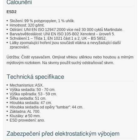
Čalounění
ESD2
Složení: 99 % polypropylen, 1 % uhlík.
Hmotnost: 320 g/lmt.
Odírání: UNI EN ISO 12947:2000 více než 30 000 cyklů Martindale.
Barva/světlostálost: UNI EN ISO 105-B02 Xenotest – úroveň 5.
Schválení:1 – Třída 1, EN 1021 část 1 a 2, UK – BS 5852.
Látky zpomalující hoření jsou součástí vlákna a nevyžadující další
zpracování.
Údržba: Čistit vysavačem. Omývat vlhkou utěrkou nebo houbou a mírným
mýdlovým roztokem. Na skvrny použít suchý odstraňovač skvrn.
Technická specifikace
Mechanismus: ASX.
Výška sedadla: 50 - 70 cm.
Výška opěradla: 53 - 59 cm.
Šířka sedadla: 51 cm.
Hloubka sedadla: 47 cm.
Hloubka sedadla od opěry "lumbar": 44 cm.
Základna: AL 700.
Kluzáky: ø 50 mm.
ESD provedení: ano.
Zabezpečení před elektrostatickým výbojem