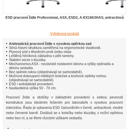
ESD pracovní židle Professional, ASX, ESD2, A-EX1663HAS, antracitová
Vytisknout produkt
Antistatická pracovní židle s vysokou opěrkou zad
.
Silná hlavní struktura zaměřená na ergonomické vlastnosti.
Plynový píst s těsněním proti úniku oleje.
Leštěná hliníková základna s pěti rameny.
Stabilní verze s kluzáky.
Mechanismus ASX - nezávislé nastavení sklonu a výšky opěradla a
sklonu sedadla.
Bez opěrek rukou (objednávají se samostatně).
Možnost dokoupení měkkých koleček a kruhové opěrky nohou
(objednávají se samostatně).
ESD / antistatické provedení.
Nastavitelná výška 50 - 70 cm.
Pracovní židle a stoličky v základním provedení s velkou pevností
konstrukce jsou ideálním řešením pro laboratoře s vysokou pracovní
intenzitou. Řada je vybavena ESD čalouněním v černé, antracitové, modré
nebo červené barvě. Dodává se s kolečky nebo kluzáky, s nožní opěrkou
nebo bez ní, a se třemi různými výškami sedadla.