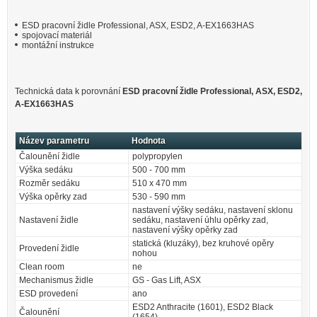
ESD pracovní židle Professional, ASX, ESD2, A-EX1663HAS
spojovací materiál
montážní instrukce
Technická data k porovnání
ESD pracovní židle Professional, ASX, ESD2,
A-EX1663HAS
Název parametru
Hodnota
Čalounění židle
polypropylen
Výška sedáku
500 - 700 mm
Rozměr sedáku
510 x 470 mm
Výška opěrky zad
530 - 590 mm
nastavení výšky sedáku, nastavení sklonu
Nastavení židle
sedáku, nastavení úhlu opěrky zad,
nastavení výšky opěrky zad
statická (kluzáky), bez kruhové opěry
Provedení židle
nohou
Clean room
ne
Mechanismus židle
GS - Gas Lift, ASX
ESD provedení
ano
ESD2 Anthracite (1601), ESD2 Black
Čalounění
(1654)