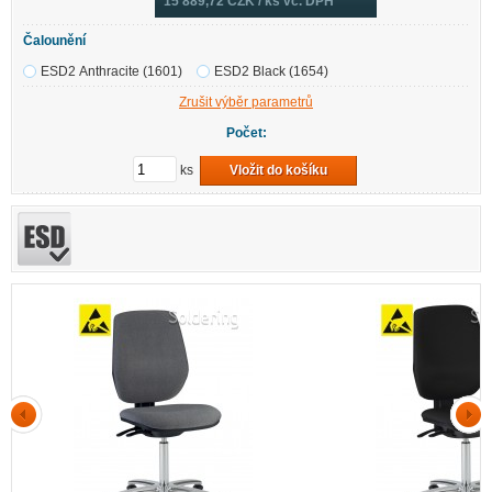
15 889,72
CZK / ks vč. DPH
Čalounění
ESD2 Anthracite (1601)
ESD2 Black (1654)
Zrušit výběr parametrů
Počet:
ks
Vložit do košíku