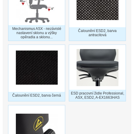
Mechanismus ASX - nezávislé
Čalounění ESD2, barva
nastavení sklonu a výšky
antracitová
opěradla a sklonu...
ESD pracovní židle Professional,
Čalounění ESD2, barva černá
ASX, ESD2, A-EX1663HAS