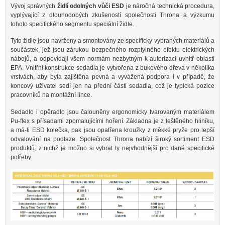
Vývoj správných
židlí odolných vůči ESD
je náročná technická procedura,
vyplývající z dlouhodobých zkušeností společnosti Throna a výzkumu
tohoto specifického segmentu speciální židle.
Tyto židle jsou navrženy a smontovány ze specificky vybraných materiálů a
součástek, jež jsou zárukou bezpečného rozptylného efektu elektrických
nábojů, a odpovídají všem normám nezbytným k autorizaci uvnitř oblasti
EPA. Vnitřní konstrukce sedadla je vytvořena z bukového dřeva v několika
vrstvách, aby byla zajištěna pevná a vyvážená podpora i v případě, že
koncový uživatel sedí jen na přední části sedadla, což je typická pozice
pracovníků na montážní lince.
Sedadlo i opěradlo jsou čalouněny ergonomicky tvarovaným materiálem
Pu-flex s přísadami zpomalujícími hoření. Základna je z leštěného hliníku,
a má-li ESD kolečka, pak jsou opatřena kroužky z měkké pryže pro lepší
odvalování na podlaze. Společnost Throna nabízí široký sortiment ESD
produktů, z nichž je možno si vybrat ty nejvhodnější pro dané specifické
potřeby.