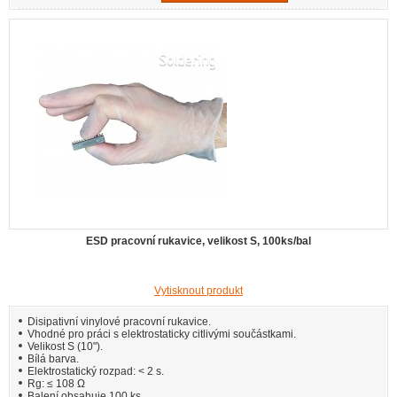
ESD pracovní rukavice, velikost S, 100ks/bal
Vytisknout produkt
Disipativní vinylové pracovní rukavice.
Vhodné pro práci s elektrostaticky citlivými součástkami.
Velikost S (10").
Bílá barva.
Elektrostatický rozpad: < 2 s.
Rg: ≤ 108 Ω
Balení obsahuje 100 ks.