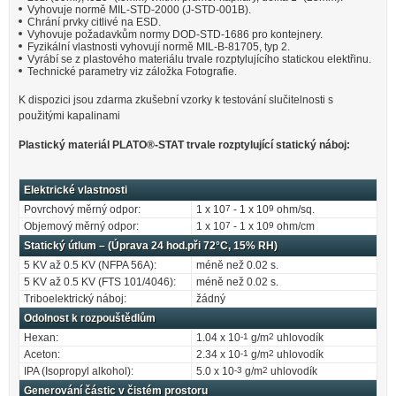
Vyhovuje normě MIL-STD-2000 (J-STD-001B).
Chrání prvky citlivé na ESD.
Vyhovuje požadavkům normy DOD-STD-1686 pro kontejnery.
Fyzikální vlastnosti vyhovují normě MIL-B-81705, typ 2.
Vyrábí se z plastového materiálu trvale rozptylujícího statickou elektřinu.
Technické parametry viz záložka Fotografie.
K dispozici jsou zdarma zkušební vzorky k testování slučitelnosti s
použitými kapalinami
Plastický materiál PLATO®-STAT trvale rozptylující statický náboj:
Elektrické vlastnosti
Povrchový měrný odpor:
1 x 10
7
- 1 x 10
9
ohm/sq.
Objemový měrný odpor:
1 x 10
7
- 1 x 10
9
ohm/cm
Statický útlum – (Úprava 24 hod.při 72°C, 15% RH)
5 KV až 0.5 KV (NFPA 56A):
méně než 0.02 s.
5 KV až 0.5 KV (FTS 101/4046):
méně než 0.02 s.
Triboelektrický náboj:
žádný
Odolnost k rozpouštědlům
Hexan:
1.04 x 10
-1
g/m
2
uhlovodík
Aceton:
2.34 x 10
-1
g/m
2
uhlovodík
IPA (Isopropyl alkohol):
5.0 x 10
-3
g/m
2
uhlovodík
Generování částic v čistém prostoru