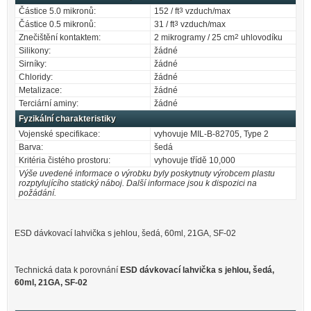
Částice 5.0 mikronů:
152 / ft
3
vzduch/max
Částice 0.5 mikronů:
31 / ft
3
vzduch/max
Znečištění kontaktem:
2 mikrogramy / 25 cm
2
uhlovodíku
Silikony:
žádné
Sirníky:
žádné
Chloridy:
žádné
Metalizace:
žádné
Terciární aminy:
žádné
Fyzikální charakteristiky
Vojenské specifikace:
vyhovuje MIL-B-82705, Type 2
Barva:
šedá
Kritéria čistého prostoru:
vyhovuje třídě 10,000
Výše uvedené informace o výrobku byly poskytnuty výrobcem plastu
rozptylujícího statický náboj. Další informace jsou k dispozici na
požádání.
ESD dávkovací lahvička s jehlou, šedá, 60ml, 21GA, SF-02
Technická data k porovnání
ESD dávkovací lahvička s jehlou, šedá,
60ml, 21GA, SF-02