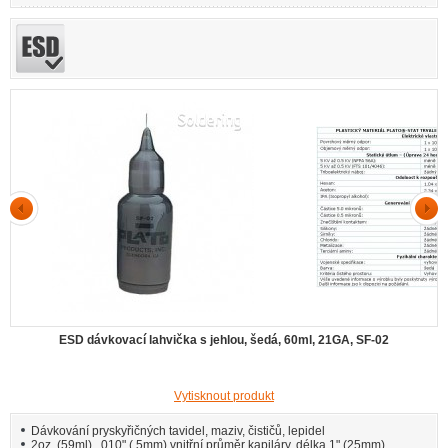
ESD dávkovací lahvička s jehlou, šedá, 60ml, 21GA, SF-02
Vytisknout produkt
Dávkování pryskyřičných tavidel, maziv, čističů, lepidel
2oz. (59ml), .010" (.5mm) vnitřní průměr kapiláry, délka 1" (25mm).