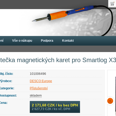
Uži
Nák
Hes
Poč
Zap
Cen
Nov
ení
Vše o nákupu
Podpora
Kontakt
troje
Příslušenství
Čtečka magnetických karet pro Smartlog X3
tečka magnetických karet pro Smartlog X
Obj. číslo:
101006496
Výrobce:
DESCO Europe
Kategorie:
Příslušenství
Dostupnost:
skladem
Cena:
2 171,68
CZK / ks bez DPH
2 627,73
CZK / ks vč. DPH