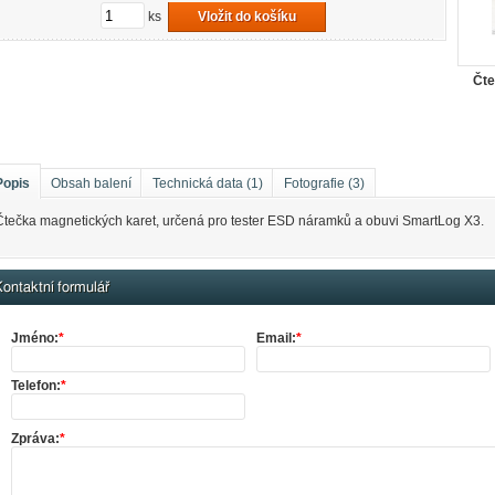
ks
Vložit do košíku
Čte
Popis
Obsah balení
Technická data (1)
Fotografie (3)
Čtečka magnetických karet, určená pro tester ESD náramků a obuvi SmartLog X3.
ontaktní formulář
Jméno:
*
Email:
*
Telefon:
*
Zpráva:
*