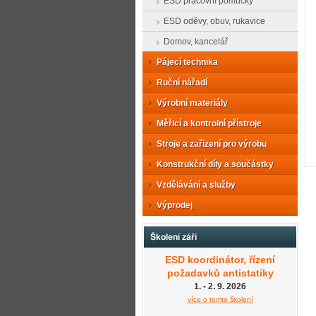
ESD pracovní pomůcky
ESD oděvy, obuv, rukavice
Domov, kancelář
Pájecí technika
Ruční nářadí
Výrobní materiály
Měřicí a kontrolní přístroje
Stroje a zařízení pro výrobu
Konstrukční díly a součástky
Vzdělávání a služby
Výprodej
Školení září
ESD koordinátor, řízení
požadavků antistatiky
1. - 2. 9. 2026
více o tomto školení