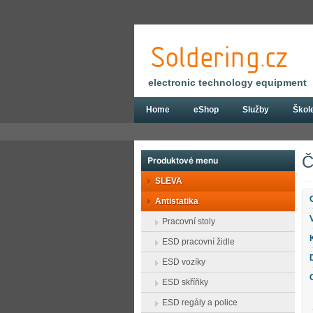
electronic technology equipment
Home
eShop
Služby
Škol
Eshop
Antistatika
Testery a měřicí přís
Č
Produktové menu
SLEVA
Antistatika
Pracovní stoly
ESD pracovní židle
ESD vozíky
ESD skříňky
ESD regály a police