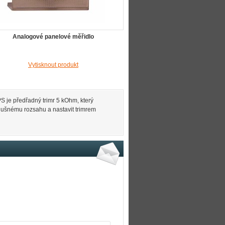
Analogové panelové měřidlo
Vytisknout produkt
 je předřadný trimr 5 kOhm, který
íslušnému rozsahu a nastavit trimrem