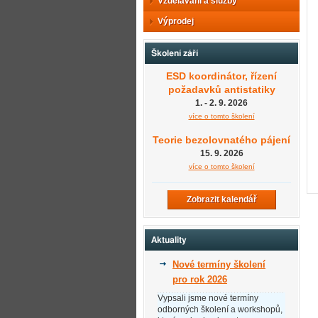
Vzdělávání a služby
Výprodej
Školení září
ESD koordinátor, řízení
požadavků antistatiky
1. - 2. 9. 2026
více o tomto školení
Teorie bezolovnatého pájení
15. 9. 2026
více o tomto školení
Zobrazit kalendář
Aktuality
Nové termíny školení
pro rok 2026
Vypsali jsme nové termíny
odborných školení a workshopů,