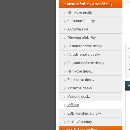
Konstrukční díly a součástky
Hliníkové profily
Karbonové desky
Akrylová skla
Dřevěné překližky
Fosforbronzové desky
Polystyrenové desky
Polykarbonátové desky
Hliníkové desky
Epoxidové desky
K
Mosazné desky
Měděné desky
Měřidla
ESD konstruční prvky
Krokové motory