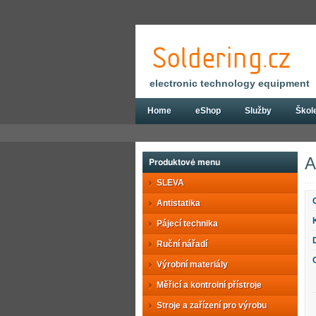
electronic technology equipment
Home
eShop
Služby
Škol
Eshop
Konstrukční díly a součástky
Mě
A
Produktové menu
SLEVA
Antistatika
Pájecí technika
Ruční nářadí
Výrobní materiály
Měřicí a kontrolní přístroje
Stroje a zařízení pro výrobu