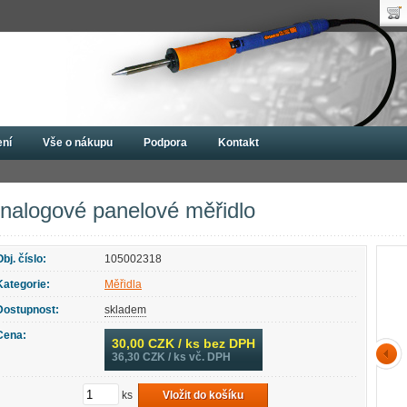
Uži
Nák
Hes
Poč
Zap
Cen
Nov
ení
Vše o nákupu
Podpora
Kontakt
řidla
Analogové panelové měřidlo
nalogové panelové měřidlo
Obj. číslo:
105002318
Kategorie:
Měřidla
Dostupnost:
skladem
Cena:
30,00
CZK / ks bez DPH
36,30
CZK / ks vč. DPH
ks
Vložit do košíku