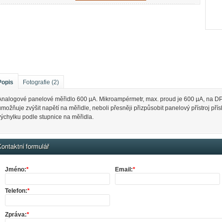
Popis
Fotografie (2)
Analogové panelové měřidlo 600 µA. Mikroampérmetr, max. proud je 600 µA, na DPS
umožňuje zvýšit napětí na měřidle, neboli přesněji přizpůsobit panelový přístroj př
výchylku podle stupnice na měřidla.
ontaktní formulář
Jméno:
*
Email:
*
Telefon:
*
Zpráva:
*