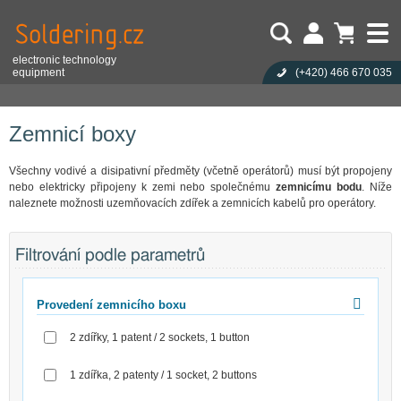
electronic technology
equipment
(+420)
466 670 035
Uživatel:
Nákupní košík je prázdný!
Eshop
Antistatika
Zemnicí boxy, kabely
Zemnicí boxy
Heslo:
Počet produktů:
0
Obsah košíku
Zapoměli jste heslo?
Zemnicí boxy
Cena celkem:
0,00 CZK
Přihlásit
Nová registrace
Všechny vodivé a disipativní předměty (včetně operátorů) musí být propojeny
nebo elektricky připojeny k zemi nebo společnému
zemnicímu bodu
. Níže
naleznete možnosti uzemňovacích zdířek a zemnicích kabelů pro operátory.
Filtrování podle parametrů
Provedení zemnicího boxu
2 zdířky, 1 patent / 2 sockets, 1 button
1 zdířka, 2 patenty / 1 socket, 2 buttons