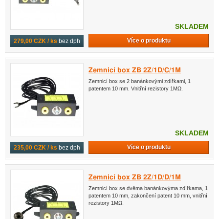
SKLADEM
Více o produktu
279,00 CZK / ks
bez dph
Zemnicí box ZB 2Z/1D/C/1M
Zemnicí box se 2 banánkovými zdířkami, 1
patentem 10 mm. Vnitřní rezistory 1MΩ.
SKLADEM
Více o produktu
235,00 CZK / ks
bez dph
Zemnicí box ZB 2Z/1D/D/1M
Zemnicí box se dvěma banánkovýma zdířkama, 1
patentem 10 mm, zakončení patent 10 mm, vnitřní
rezistory 1MΩ.