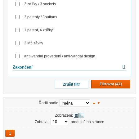
3 zdířky / 3 sockets
3 patenty / 3buttons
1 patent, 4 zdířky
2 M5 závity
anti-vandal provedení / anti-vandal design
Zakončení
Filtrovat (
41
)
Zrušit filtr
Řadit podle
▲
▼
Zobrazení:
Zobrazit
produktů na stránce
1