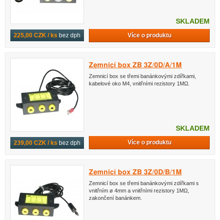
SKLADEM
Více o produktu
225,00 CZK / ks
bez dph
Zemnicí box ZB 3Z/0D/A/1M
Zemnicí box se třemi banánkovými zdířkami,
kabelové oko M4, vnitřními rezistory 1MΩ.
SKLADEM
Více o produktu
239,00 CZK / ks
bez dph
Zemnicí box ZB 3Z/0D/B/1M
Zemnicí box se třemi banánkovými zdířkami s
vnitřním ø 4mm a vnitřními rezistory 1MΩ,
zakončení banánkem.