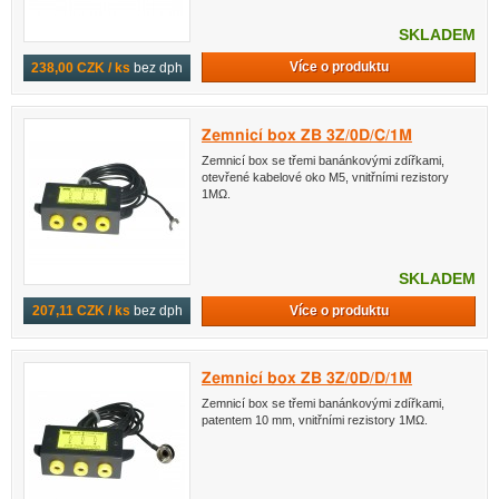
SKLADEM
Více o produktu
238,00 CZK / ks
bez dph
Zemnicí box ZB 3Z/0D/C/1M
Zemnicí box se třemi banánkovými zdířkami,
otevřené kabelové oko M5, vnitřními rezistory
1MΩ.
SKLADEM
Více o produktu
207,11 CZK / ks
bez dph
Zemnicí box ZB 3Z/0D/D/1M
Zemnicí box se třemi banánkovými zdířkami,
patentem 10 mm, vnitřními rezistory 1MΩ.