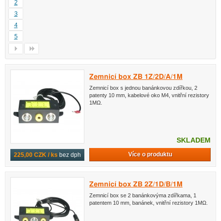
2
3
4
5
Zemnicí box ZB 1Z/2D/A/1M
Zemnicí box s jednou banánkovou zdířkou, 2
patenty 10 mm, kabelové oko M4, vnitřní rezistory
1MΩ.
SKLADEM
Více o produktu
225,00 CZK / ks
bez dph
Zemnicí box ZB 2Z/1D/B/1M
Zemnicí box se 2 banánkovýma zdířkama, 1
patentem 10 mm, banánek, vnitřní rezistory 1MΩ.