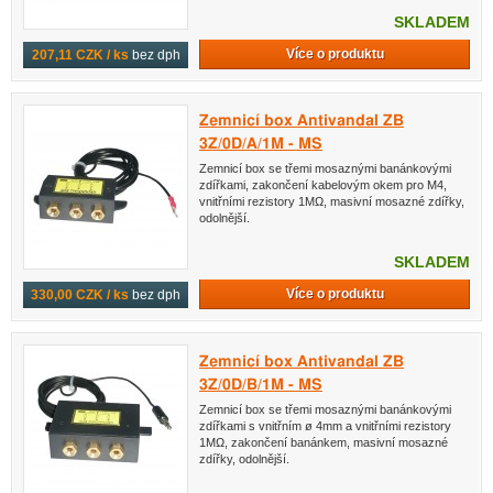
SKLADEM
Více o produktu
207,11 CZK / ks
bez dph
Zemnicí box Antivandal ZB
3Z/0D/A/1M - MS
Zemnicí box se třemi mosaznými banánkovými
zdířkami, zakončení kabelovým okem pro M4,
vnitřními rezistory 1MΩ, masivní mosazné zdířky,
odolnější.
SKLADEM
Více o produktu
330,00 CZK / ks
bez dph
Zemnicí box Antivandal ZB
3Z/0D/B/1M - MS
Zemnicí box se třemi mosaznými banánkovými
zdířkami s vnitřním ø 4mm a vnitřními rezistory
1MΩ, zakončení banánkem, masivní mosazné
zdířky, odolnější.