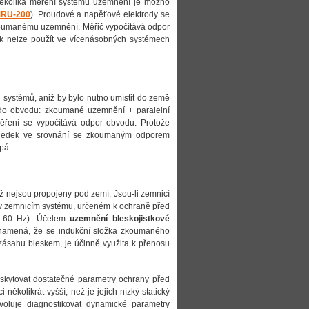
několika měření systému uzemnění je možno
RU-200
). Proudové a napěťové elektrody se
 zkoumanému uzemnění. Měřič vypočítává odpor
k nelze použít ve vícenásobných systémech
h systémů, aniž by bylo nutno umístit do země
 do obvodu: zkoumané uzemnění + paralelní
měření se vypočítává odpor obvodu. Protože
 výsledek ve srovnání se zkoumaným odporem
pá.
ež nejsou propojeny pod zemí. Jsou-li zemnicí
 v zemnicím systému, určeném k ochraně před
0, 60 Hz). Účelem
uzemnění bleskojistkové
znamená, že se indukční složka zkoumaného
zásahu bleskem, je účinně využita k přenosu
oskytovat dostatečné parametry ochrany před
několikrát vyšší, než je jejich nízký statický
oluje diagnostikovat dynamické parametry