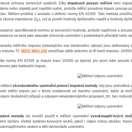
eskové ochrany zemnicích systémů. Díky
impulsové povaze měření
není odpoje
stému nebo objektů pod napětím nutné, protože měřicí proudový impuls pracuje po
esku. Měření probíhá v souladu s definicí normy EN 62305. Tato metoda umožňu
ko rázová impedance (Z
), což je poměr hodnoty špičkového napětí a hodnoty špi
E
pedance specifikovaná normou je konvenční hodnota, protože napěťová a proudov
pedance se bere jako ukazatel účinnosti uzemnění v podmínkách přísnější nebo sp
rametry měřicího impulsu (simulujícího tvar bleskového výboje) jsou definovány
lu impulsu T2.
Měřič MRU-200
umožňuje výběr jednoho ze tří tvarů impulsu: 10/350 
dle normy EN 62305 je impuls tvaru 10/350 µs typický pro první úder proudu 
anoven jako kalibrační impuls.
i měření
vícenásobného uzemnění pomocí impulsní metody
, kdy jsou jednotlivá
sobí měřicí impuls jen v těsné vzdálenosti od daného uzemnění, takže je mo
pojení zkušebních přípojů a odpojení ekvipotenciálního propojení, tzn. bez nutnost
pulsní metodu
lze rovněž použít k měření uzemnění
vysokonapěťových stož
lého stožáru včetně systému kovových kruhů, jakož i odpor nohou stožáru. Naví
sokonapěťového vedení a dílčí demontáže uzemnění.