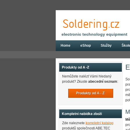
electronic technology equipment
Home
eShop
Služby
Škol
Úvod
E
Produkty od A -Z
Nemůžete nalézt Vámi hledaný
So
produkt? Zkuste
abecední seznam
:
pr
pr
Produkty od A - Z
mě
po
M
Kompletní nabídka zboží
Mě
Zde naleznete
kompletní katalog
pr
produktů společnosti ABE.TEC