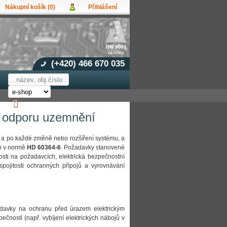
Nákupní košík (0)
Přihlášení
vatel:
upní košík je prázdný!
lo:
et produktů:
0
Obsah košíku
oměli jste heslo?
a celkem:
0,00 CZK
Přihlásit
á registrace
(+420)
466 670 035
í odporu uzemnění
 a po každé změně nebo rozšíření systému, a
án v normě
HD 60364-6
. Požadavky stanovené
losti na požadavcích, elektrická bezpečnostní
pojitosti ochranných přípojů a vyrovnávání
adavky na ochranu před úrazem elektrickým
čností (např. vybíjení elektrických nábojů v