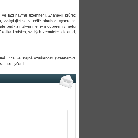
ve fázi návrhu uzemnění. Známe-li průřez
 vyskytující se v určité hloubce, vybereme
ípadě půdy s nízkým měrným odporem v mělčí
lika kratších, svislých zemnících elektrod,
dné lince ve stejné vzdálenosti (Wennerova
ti mezi tyčemi.