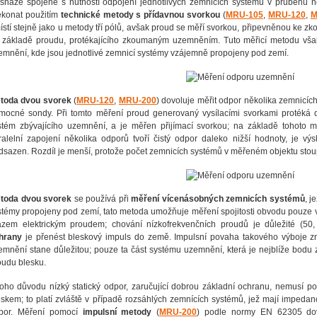
snáze spojené s nutností odpojení jednotlivých zemnicích systémů v průběhu 
ekonat použitím
technické metody s přídavnou svorkou
(
MRU-105
,
MRU-120
,
M
ístí stejně jako u metody tří pólů, avšak proud se měří svorkou, připevněnou ke
 základě proudu, protékajícího zkoumaným uzemněním. Tuto měřicí metodu vša
emnění, kde jsou jednotlivé zemnicí systémy vzájemně propojeny pod zemí.
toda dvou svorek
(
MRU-120
,
MRU-200
) dovoluje měřit odpor několika zemnicíc
mocné sondy. Při tomto měření proud generovaný vysílacími svorkami protéká
stém zbývajícího uzemnění, a je měřen přijímací svorkou; na základě tohoto 
ralelní zapojení několika odporů tvoří čistý odpor daleko nižší hodnoty, je
dsazen. Rozdíl je menší, protože počet zemnicích systémů v měřeném objektu stou
toda dvou svorek
se používá při
měření vícenásobných zemnicích systémů
, j
stémy propojeny pod zemí, tato metoda umožňuje měření spojitosti obvodu pouze
azem elektrickým proudem; chování nízkofrekvenčních proudů je důležité (5
hrany
je přenést bleskový impuls do země. Impulsní povaha takového výboje 
emnění stane důležitou; pouze ta část systému uzemnění, která je nejblíže bodu 
oudu blesku.
toho důvodu nízký statický odpor, zaručující dobrou základní ochranu, nemusí p
eskem; to platí zvláště v případě rozsáhlých zemnících systémů, jež mají impedanci 
por. Měření pomocí
impulsní metody
(
MRU-200
) podle normy EN 62305 dov