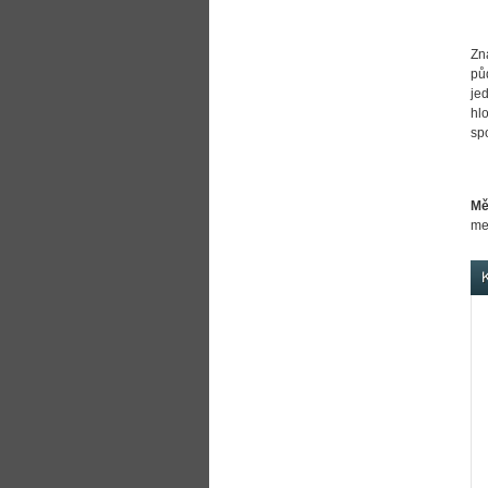
Zn
pů
je
hl
sp
Mě
me
K