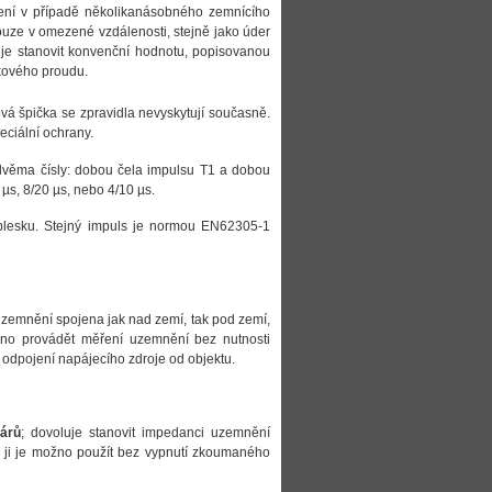
ní v případě několikanásobného zemnícího
uze v omezené vzdálenosti, stejně jako úder
je stanovit konvenční hodnotu, popisovanou
čkového proudu.
á špička se zpravidla nevyskytují současně.
eciální ochrany.
 dvěma čísly: dobou čela impulsu T1 a dobou
µs, 8/20 µs, nebo 4/10 µs.
blesku. Stejný impuls je normou EN62305-1
 uzemnění spojena jak nad zemí, tak pod zemí,
žno provádět měření uzemnění bez nutnosti
i odpojení napájecího zdroje od objektu.
árů
; dovoluje stanovit impedanci uzemnění
c ji je možno použít bez vypnutí zkoumaného