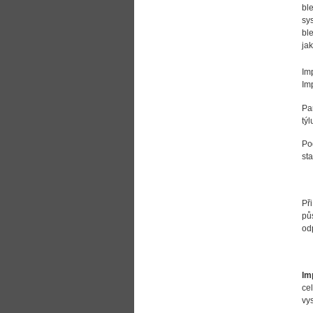
bl
sy
bl
ja
Im
Im
Pa
tý
Po
st
Př
pů
od
Im
ce
vy