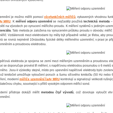
řízeních ohrožených výbuchem).
emnění je možno měřit pomocí
vícefunkčních měřičů
, vybavených vhodnou funk
dy MRU
. K
měření odporu uzemnění
se nejčastěji používá
technická metoda
– 
pětí na vývodech po vynucení měřicího proudu. K měření systémů s jediným uze
tenciálu
. Tato metoda je založena na vynuceném průtoku proudu v obvodu: měři
měřič. Vzdálenosti mezi elektrodami by měly být případně velké; je třeba, aby pro
erá se rovná nejméně 10násobku fyzické délky měřeného uzemnění; v praxi je př
emněním a proudovou elektrodou.
pěťová elektroda je spojena se zemí mezi měřeným uzemněním a proudovou elekt
axi se doporučuje provést tři měření, s napěťovou elektrodou posunutou o 6 me
 něho. Jsou-li výsledky stejné, místo pro upevnění napěťové elektrody bylo zvole
hož kmitočet umožňuje vyloučení poruch a šumu síťového kmitočtu (50 Hz nebo 
ření, moderní
měřiče uzemnění řady MRU
kontrolují a signalizují velikosti rušiv
datečnou chybu, související s příliš vysokým odporem měřicí sond.
derní přístroje dokáží měřit
metodou čtyř vývodů
, což dovoluje vyloučit vli
emnění.