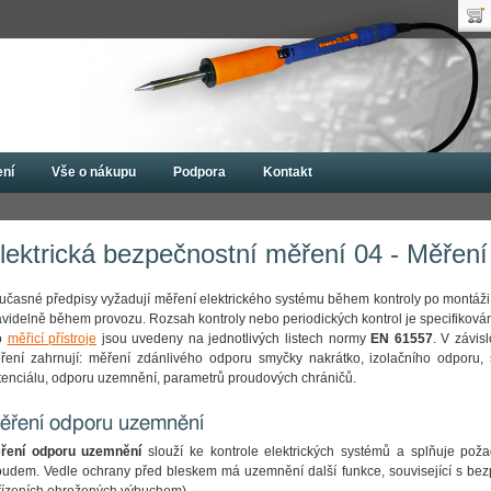
Uži
Nák
Hes
Poč
Zap
Cen
Nov
ení
Vše o nákupu
Podpora
Kontakt
lektrická bezpečnostní měření 04 - Měřen
učasné předpisy vyžadují měření elektrického systému během kontroly po montáži
avidelně během provozu. Rozsah kontroly nebo periodických kontrol je specifikov
o
měřicí přístroje
jsou uvedeny na jednotlivých listech normy
EN 61557
. V závis
ření zahrnují: měření zdánlivého odporu smyčky nakrátko, izolačního odporu, s
tenciálu, odporu uzemnění, parametrů proudových chráničů.
ěření odporu uzemnění
ření odporu uzemnění
slouží ke kontrole elektrických systémů a splňuje pož
oudem. Vedle ochrany před bleskem má uzemnění další funkce, související s bezpe