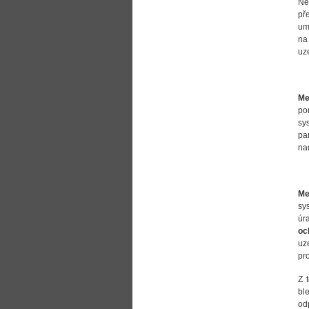
Ne
př
um
na
uz
Me
po
sy
pa
na
Me
sy
úr
oc
uz
pr
Z 
bl
od