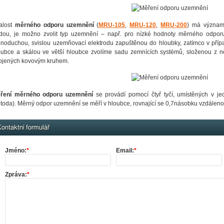
alost
měrného odporu uzemnění
(
MRU-105
,
MRU-120
,
MRU-200
) má význam 
dou, je možno zvolit typ uzemnění – např. pro nízké hodnoty měrného odporu,
dnoduchou, svislou uzemňovací elektrodu zapuštěnou do hloubky, zatímco v př
oubce a skálou ve větší hloubce zvolíme sadu zemnících systémů, složenou z něko
ojených kovovým kruhem.
ření měrného odporu uzemnění
se provádí pomocí čtyř tyčí, umístěných v je
toda). Měrný odpor uzemnění se měří v hloubce, rovnající se 0,7násobku vzdálenos
ontaktní formulář
Jméno:
*
Email:
*
Zpráva:
*