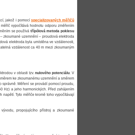
cí, jakož i pomocí
specializovaných měřičů
měřič vypočítává hodnotu odporu změřením
mněním se používá
třípólová metoda poklesu
č – zkoumané uzemnění – proudová elektroda
udová elektroda byla umístěna ve vzdálenosti,
ijatelná vzdálenost ca 40 m mezi zkoumaným
rodou v oblasti tzv.
nulového potenciálu
. V
trů směrem ke zkoumanému uzemnění a směrem
no správně. Měření se provádí pomocí proudu,
60 Hz) a jeho harmonických. Před zahájením
ých napětí. Tyto měřiče kromě toho vypočítávají
v vývodu, propojujícího přístroj a zkoumané