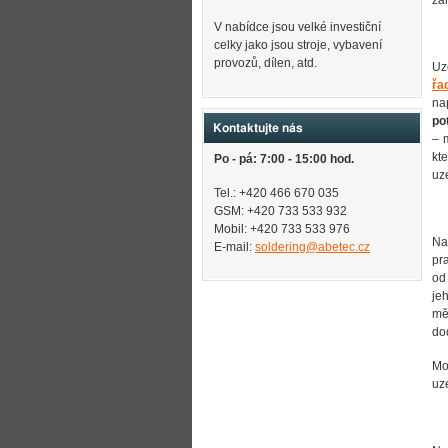
za
V nabídce jsou velké investiční
celky jako jsou stroje, vybavení
provozů, dílen, atd.
Uz
řa
na
po
Kontaktujte nás
– 
kt
Po - pá: 7:00 - 15:00 hod.
uz
Tel.: +420 466 670 035
GSM: +420 733 533 932
Mobil: +420
733 533 976
Na
E-mail:
soldering@abetec.cz
pr
od
je
mě
do
Mo
uz