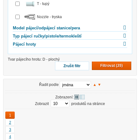
T - tupý
Nozzle - tryska
Model pájecí/odpájecí stanice/pera
Typ pájecí ručky/pistole/termokleští
Pájecí hroty
Tvar pájecího hrotu:
D - plochý
Filtrovat (
35
)
Zrušit filtr
Řadit podle
▲
▼
Zobrazení:
Zobrazit
produktů na stránce
1
2
3
4