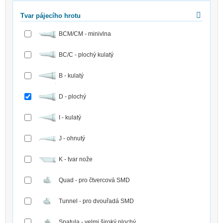
Tvar pájecího hrotu
BCM/CM - minivlna
BC/C - plochý kulatý
B - kulatý
D - plochý
I - kulatý
J - ohnutý
K - tvar nože
Quad - pro čtvercová SMD
Tunnel - pro dvouřadá SMD
Spatula - velmi široký plochý