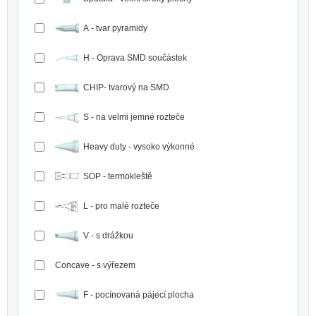
A - tvar pyramidy
H - Oprava SMD součástek
CHIP- tvarový na SMD
S - na velmi jemné rozteče
Heavy duty - vysoko výkonné
SOP - termokleště
L - pro malé rozteče
V - s drážkou
Concave - s výřezem
F - pocínovaná pájecí plocha