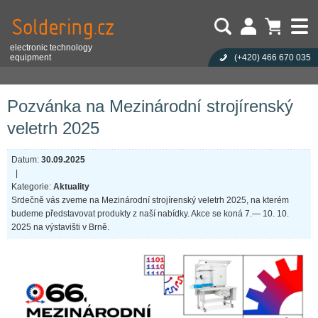
electronic technology
equipment
(+420)
466 670 035
Uživatel:
Nákupní košík je prázdný!
Úvod
Aktuality
Pozvánka na Mezinárodní strojírenský veletrh 2025
Heslo:
Počet produktů:
0
Obsah košíku
Zapoměli jste heslo?
Pozvánka na Mezinárodní strojírenský
Cena celkem:
0,00 CZK
Přihlásit
Nová registrace
veletrh 2025
Datum:
30.09.2025
|
Kategorie:
Aktuality
Srdečně vás zveme na Mezinárodní strojírenský veletrh 2025, na kterém
budeme představovat produkty z naší nabídky. Akce se koná 7.— 10. 10.
2025 na výstavišti v Brně.